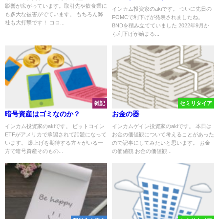
影響が広がっています。取引先や飲食業に
インカム投資家のakiです。 ついに先日の
も多大な被害がでています。 もちろん弊
FOMCで利下げが発表されましたね。
社も大打撃です！ コロ...
BNDを積み立てていました 2022年9月か
ら利下げが始まる...
雑記
セミリタイア
暗号資産はゴミなのか？
お金の器
インカム投資家のakiです。 ビットコイン
インカムゲイン投資家のakiです。 本日は
ETFがアメリカで承認されて話題になって
お金の価値観について考えることがあった
います。 爆上げを期待する方々がいる一
ので記事にしてみたいと思います。 お金
方で暗号資産そのもの...
の価値観 お金の価値観...