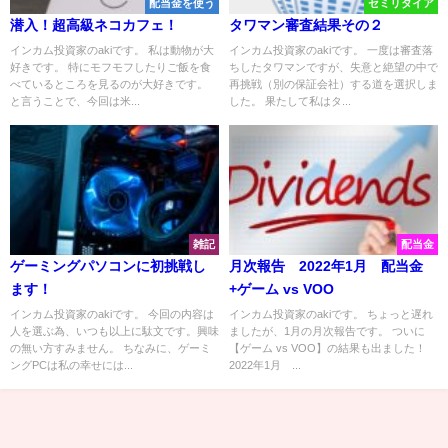
配当金を使う
セミリタイア
潜入！超高級ネコカフェ！
タワマン審査結果その２
インカム投資家のakiです。 私は動物が大
インカム投資家のakiです。 一度は審査落
好きです。 特にモフモフしたりご飯を食
ちしたタワマンですが、失意と絶望の中で
べているところを見るのが大好きです。
再挑戦（別の保証会社）する道を選択しま
と言うことで、今回は米...
した。 果たして私はタ...
雑記
配当金
ゲーミングパソコンに初挑戦し
月次報告 2022年1月 配当金
ます！
+ゲーム vs VOO
インカム投資家のakiです。 今回の内容は
インカム投資家のakiです。 ちょっと遅れ
人を選ぶ為、いつも以上に駄文です。興味
ましたが、1月の月次報告です。 ついに
の無い方すみません。 ちなみに、ゲーミ
【ゲーム vs VOO】の結果も出ました！
ングPCは私の幸せには...
2022年1月 ...