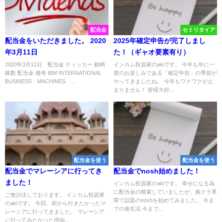
配当金
セミリタイア
配当金をいただきました。 2020
2025年確定申告が完了しまし
年3月11日
た！（ギャオ要素有り）
2020年3月11日 配当金 ティッカー 銘柄
インカム投資家のakiです。 今年も年に一
株数 配当金 備考 IBM INTERNATIONAL
度のお楽しみである「確定申告」の季節が
BUSINESS MACHINES ...
やってきましたね。 今年もワクワクが止
まりません！ 皆様大好...
配当金を使う
配当金を使う
配当金でマレーシアに行ってき
配当金でnosh始めました！
ました！
インカム投資家のakiです。 幸せになる為
に配当金の模索していましたが、株クラ界
ご無沙汰しております。 インカム投資家
隈で話題のnoshを始めてみました。 今ま
のakiです。 今回、前から行きたかったマ
での食生活 今まで...
レーシアに行ってきました。 マレーシア
に行ってみたかった理由...