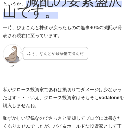
減配の要素盛沢
というか、
山です
。
一時、ぴょこんと株価が戻ったものの
無事40%の減配が発
表され
現在に至っています。
ふぅ、なんとか致命傷で済んだ
aki
私がグロース投資家であれば損切りでダメージは少なかっ
たはず・・・いえ、グロース投資家はそもそも
vodafone
を
購入しませんね。
恥ずかしい記録なのでさっさと売却してブログには書きた
くありませんでしたが、バイ＆ホールドな投資家として正