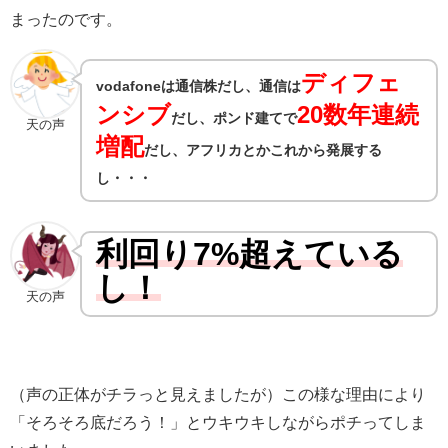
まったのです。
ディフェ
vodafoneは通信株だし、通信は
ンシブ
20数年連続
だし、ポンド建てで
天の声
増配
だし、アフリカとかこれから発展する
し・・・
利回り7%超えている
し！
天の声
（声の正体がチラっと見えましたが）この様な理由により
「そろそろ底だろう！」
とウキウキしながらポチってしま