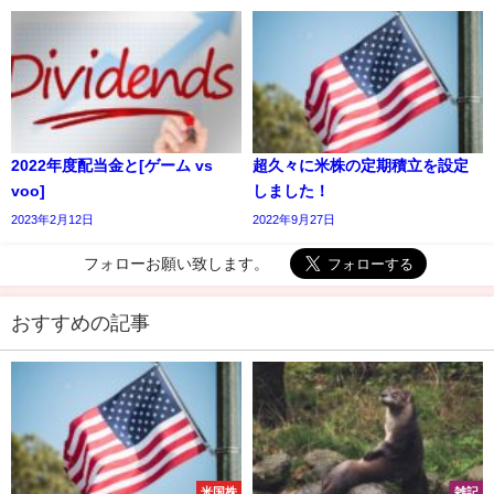
2022年度配当金と[ゲーム vs
超久々に米株の定期積立を設定
voo]
しました！
2023年2月12日
2022年9月27日
フォローお願い致します。
おすすめの記事
米国株
雑記