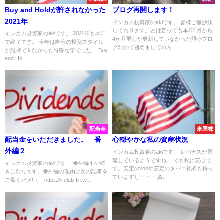
Buy and Holdが許されなかった
ブログ再開します！
2021年
インカム投資家のakiです。 皆様ご無沙汰
しております。とは言っても本年1月から
インカム投資家のakiです。 2021年も本日
4か月弱しか更新していなかった弱小ブロ
で終了です。 今年は自分の投資スタイル
グなので初めましての方...
が維持できなかった特殊な年でした。 Buy
and Ho...
配当金
米国株
配当金をいただきました。 番
心穏やかな私の資産状況
外編２
インカム投資家のakiです。 レバナスが暴
落しているようですね。 でも私は安心で
インカム投資家のakiです。 番外編１の続
す。安定のvooや安定のタバコ銘柄も持っ
きになります。番外編の理由は次の記事を
ていますし・・・ 資...
ご覧ください。 https://lifelab-fire.c...